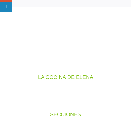
Noticias
Dinos que receta quieres
Buscar:
LA COCINA DE ELENA
SECCIONES