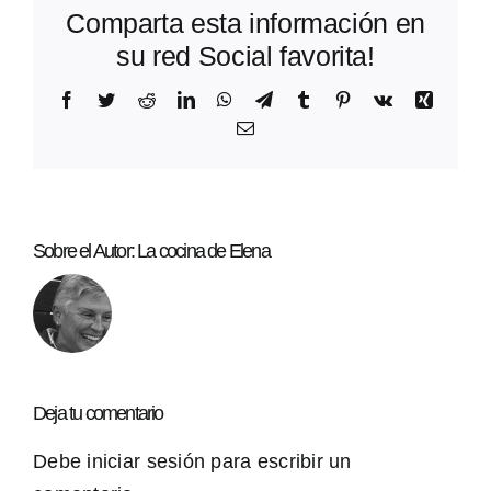
Comparta esta información en
su red Social favorita!
Facebook
Twitter
Reddit
LinkedIn
WhatsApp
Telegram
Tumblr
Pinterest
Vk
Xing
Correo
electrónico
Sobre el Autor:
La cocina de Elena
Deja tu comentario
Debe
iniciar sesión
para escribir un