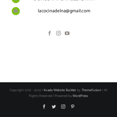
lacocinadelna@gmail.com
Copyright 2012 - 2022 |
Avada Website Builder
by
ThemeFusion
| All
Rights Reserved | Powered by
WordPress
Facebook
Twitter
Instagram
Pinterest